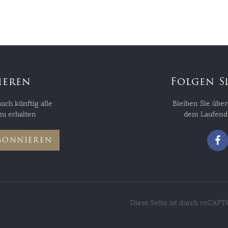
ieren
Folgen S
ch künftig alle
Bleiben Sie übe
u erhalten
dem Laufende
BONNIEREN
Diese Seite ist durch reCAP