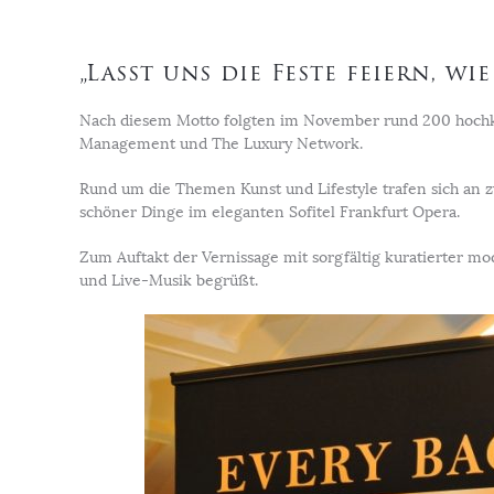
„Lasst uns die Feste feiern, wie
Nach diesem Motto folgten im November rund 200 hochka
Management und The Luxury Network.
Rund um die Themen Kunst und Lifestyle trafen sich an
schöner Dinge im eleganten Sofitel Frankfurt Opera.
Zum Auftakt der Vernissage mit sorgfältig kuratierter
und Live-Musik begrüßt.