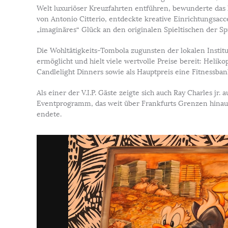
Welt luxuriöser Kreuzfahrten entführen, bewunderte da
von Antonio Citterio, entdeckte kreative Einrichtungsacc
„imaginäres“ Glück an den originalen Spieltischen der 
Die Wohltätigkeits-Tombola zugunsten der lokalen Instit
ermöglicht und hielt viele wertvolle Preise bereit: Heli
Candlelight Dinners sowie als Hauptpreis eine Fitnessba
Als einer der V.I.P. Gäste zeigte sich auch Ray Charles j
Eventprogramm, das weit über Frankfurts Grenzen hinau
endete.