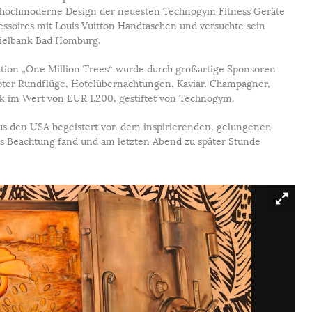
s hochmoderne Design der neuesten Technogym Fitness Geräte
essoires mit Louis Vuitton Handtaschen und versuchte sein
Spielbank Bad Homburg.
ution „One Million Trees“ wurde durch großartige Sponsoren
kopter Rundflüge, Hotelübernachtungen, Kaviar, Champagner,
nk im Wert von EUR 1.200, gestiftet von Technogym.
r. aus den USA begeistert von dem inspirierenden, gelungenen
s Beachtung fand und am letzten Abend zu später Stunde